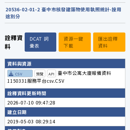
20536-02-01-2 臺中市核發建築物使用執照統計-按用
途別分
詮釋資
DCAT 詞
資源一鍵
匯出詮釋
料
彙表
下載
資料
詮釋資料詳細內容
資料與資源
臺中市公寓大廈報備資料
CSV
預覽
API
1150331服務平台csv.CSV
詮釋資料更新時間
2026-07-10 09:47:28
建立日期
2019-05-03 08:29:14