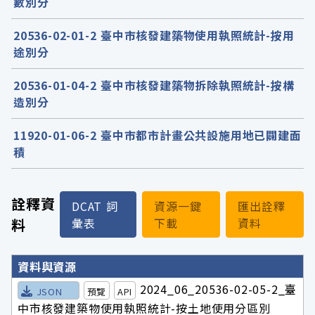
數別分
20536-02-01-2 臺中市核發建築物使用執照統計-按用
途別分
20536-01-04-2 臺中市核發建築物拆除執照統計-按構
造別分
11920-01-06-2 臺中市都市計畫公共設施用地已闢建面
積
詮釋資
DCAT 詞
資源一鍵
匯出詮釋
料
彙表
下載
資料
詮釋資料詳細內容
資料與資源
2024_06_20536-02-05-2_臺
JSON
預覽
API
中市核發建築物使用執照統計-按土地使用分區別