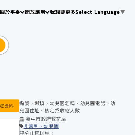
使用 TAB 操作選單
請使用 TAB 操作選單
請使用 TAB 操作選單
關於平臺
開放應用
我想要更多
Select Language
▼
尋
編號、鄉鎮、幼兒園名稱、幼兒園電話、幼
釋資料
兒園住址、核定招收總人數
臺中市政府教育局
非營利、幼兒園
評分此資料集：