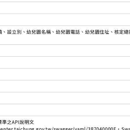
鎮、設立別、幼兒園名稱、幼兒園電話、幼兒園住址、核定總
標準之API說明文
center.taichung.gov.tw/swagger/yaml/387040000E，Sw