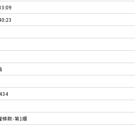
33:09
40:23
局
434
條款-第1版