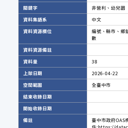
關鍵字
非營利、幼兒園
資料集語系
中文
資料資源欄位
編號、縣市、鄉
數
資料資源備註
資料量
38
上架日期
2026-04-22
空間範圍
全臺中市
結束收錄日期
開始收錄日期
備註
臺中市政府OAS
件:https://data