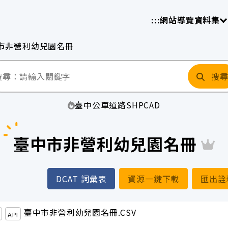
放平臺
請
:::
網站導覽
資料集
市非營利幼兒園名冊
搜
臺中
公車
道路
SHP
CAD
臺中市非營利幼兒園名冊
DCAT 詞彙表
資源一鍵下載
匯出詮
臺中市非營利幼兒園名冊.CSV
API