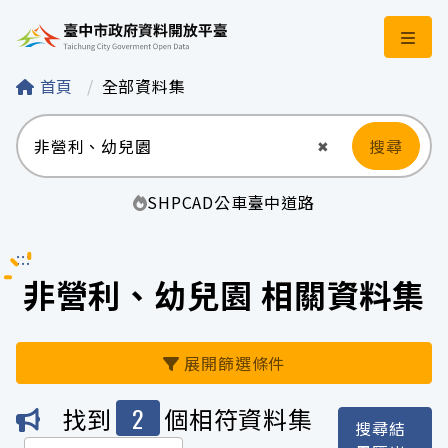
臺中市政府資料開
首頁
全部資料集
搜尋
清空輸入
✖
SHP
CAD
公車
臺中
道路
:::
非營利、幼兒園 相關資料集
展開篩選條件
2
找到
個相符資料集
搜尋結
機關