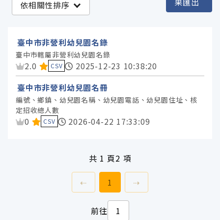
果匯出
依相關性排序
臺中市政府教育局 (2)
臺中市非營利幼兒園名錄
服務分類
臺中市轄屬非營利幼兒園名錄
資料集評分：
2.0
2025-12-23 10:38:20
CSV
格式
臺中市非營利幼兒園名冊
編號、鄉鎮、幼兒園名稱、幼兒園電話、幼兒園住址、核
標籤
定招收總人數
資料集評分：
0
2026-04-22 17:33:09
CSV
授權
共
1 頁
2 項
上一頁
前往
頁
下一頁
⇠
1
⇢
前往