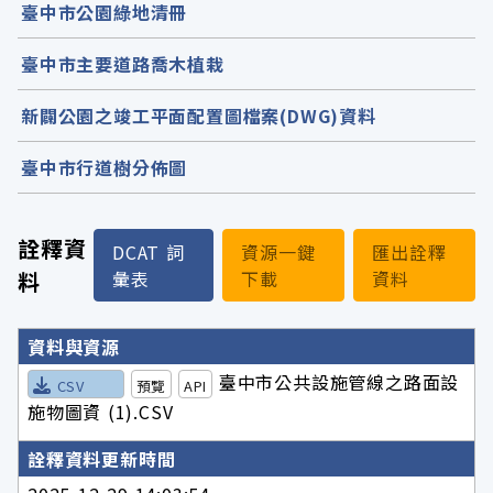
臺中市公園綠地清冊
臺中市主要道路喬木植栽
新闢公園之竣工平面配置圖檔案(DWG)資料
臺中市行道樹分佈圖
詮釋資
DCAT 詞
資源一鍵
匯出詮釋
料
彙表
下載
資料
詮釋資料詳細內容
資料與資源
臺中市公共設施管線之路面設
CSV
預覽
API
施物圖資 (1).CSV
詮釋資料更新時間