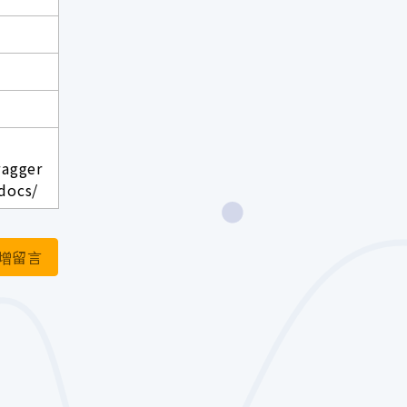
wagger
docs/
增留言