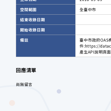
空間範圍
全臺中市
結束收錄日期
開始收錄日期
備註
臺中市政府OAS
件:https://data
產生API說明頁面網址。h
回應清單
尚無留言