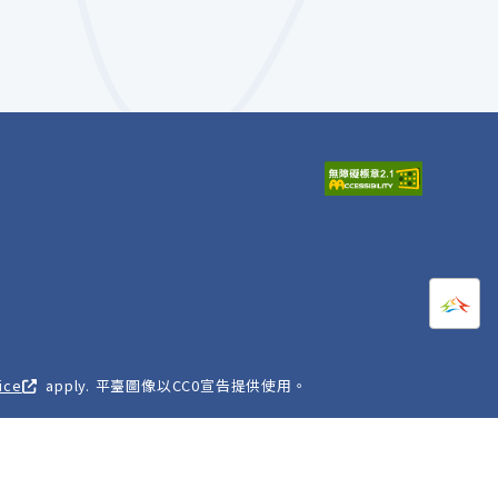
打開
A
ice
apply. 平臺圖像以CC0宣告提供使用。