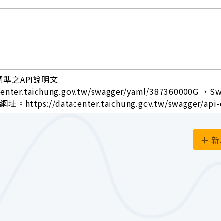
標準之API說明文
center.taichung.gov.tw/swagger/yaml/387360000G ，S
ttps://datacenter.taichung.gov.tw/swagger/api-
新