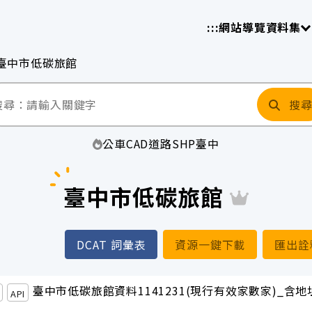
放平臺
請
:::
網站導覽
資料集
臺中市低碳旅館
搜
公車
CAD
道路
SHP
臺中
臺中市低碳旅館
DCAT 詞彙表
資源一鍵下載
匯出詮
臺中市低碳旅館資料1141231(現行有效家數家)_含地
API