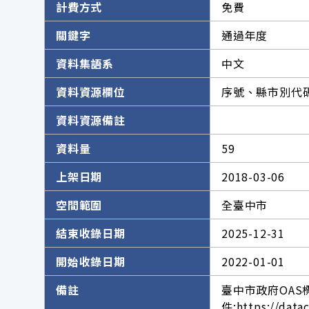
計費方式
免費
關鍵字
通過年度
資料集語系
中文
資料資源欄位
序號、縣市別代
資料資源備註
資料量
59
上架日期
2018-03-06
空間範圍
全臺中市
結束收錄日期
2025-12-31
開始收錄日期
2022-01-01
備註
臺中市政府OAS
件:https://data