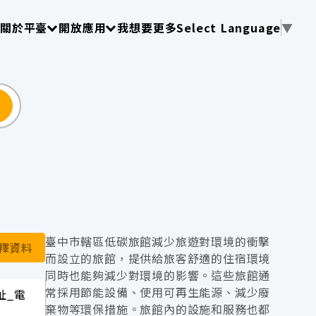
使用 TAB 操作選單
請使用 TAB 操作選單
請使用 TAB 操作選單
關於平臺
開放應用
我想要更多
Select Language
▼
尋
臺中市轄區低碳旅館減少旅遊對環境的衝擊
釋資料
而設立的旅館，提供給旅客舒適的住宿環境
同時也能夠減少對環境的影響。這些旅館通
常採用節能設備、使用可再生能源、減少廢
址_電
棄物等環保措施。旅館內的設施和服務也都