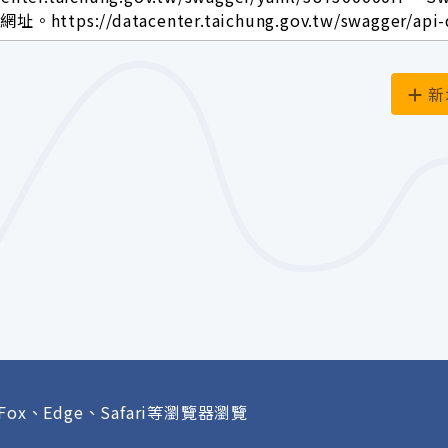
ttps://datacenter.taichung.gov.tw/swagger/api-
新
Fox、Edge、Safari等瀏覽器瀏覽