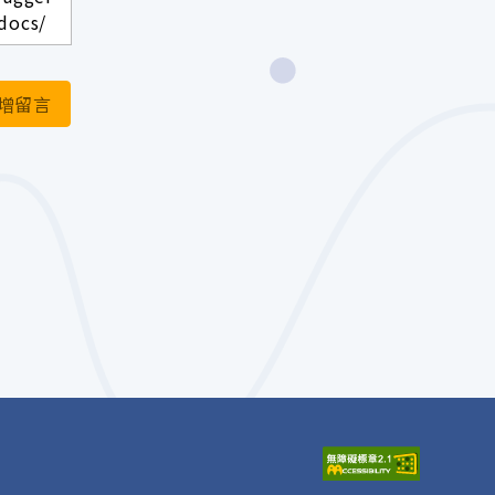
docs/
增留言