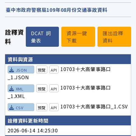
臺中市政府警察局109年08月份交通事故資料
詮釋資
DCAT 詞
資源一鍵
匯出詮釋
料
彙表
下載
資料
詮釋資料詳細內容
資料與資源
10703十大高肇事路口
JSON
預覽
API
_1.JSON
10703十大高肇事路口
XML
預覽
API
_1.XML
10703十大高肇事路口_1.CSV
CSV
預覽
API
詮釋資料更新時間
2026-06-14 14:25:30