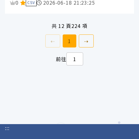
資料集評分：
0
2026-06-18 21:23:25
CSV
共
12 頁
224 項
上一頁
前往
頁
下一頁
⇠
1
⇢
前往
:::