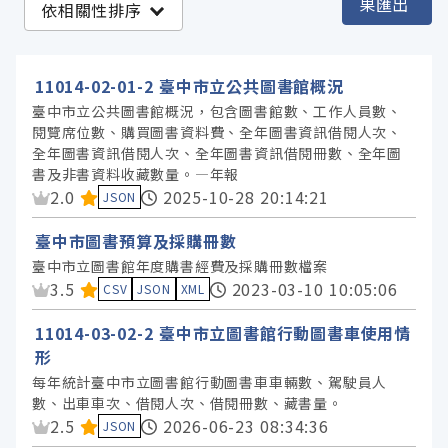
果匯出
依相關性排序
臺中市政府都市發展局 (206)
臺中市政府文化局 (10)
11014-02-01-2 臺中市立公共圖書館概況
臺中市政府教育局 (5)
臺中市立公共圖書館概況，包含圖書館數、工作人員數、
閱覽席位數、購買圖書資料費、全年圖書資訊借閱人次、
臺中市政府數位發展局 (1)
全年圖書資訊借閱人次、全年圖書資訊借閱冊數、全年圖
臺中市政府消防局 (1)
書及非書資料收藏數量。—年報
資料集評分：
2.0
2025-10-28 20:14:21
臺中市政府運動局 (1)
JSON
臺中市圖書預算及採購冊數
服務分類
臺中市立圖書館年度購書經費及採購冊數檔案
資料集評分：
3.5
2023-03-10 10:05:06
CSV
JSON
XML
格式
11014-03-02-2 臺中市立圖書館行動圖書車使用情
形
每年統計臺中市立圖書館行動圖書車車輛數、駕駛員人
標籤
數、出車車次、借閱人次、借閱冊數、藏書量。
資料集評分：
2.5
2026-06-23 08:34:36
JSON
授權