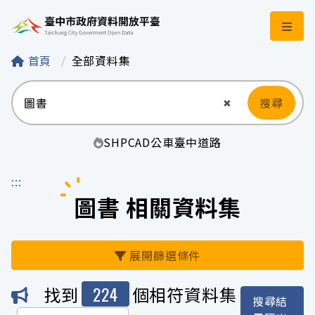
臺中市政府資料開
首頁
全部資料集
搜尋
清空輸入
✖
SHP
CAD
公車
臺中
道路
:::
圖書 相關資料集
展開篩選條件
224
找到
個相符資料集
搜尋結
機關