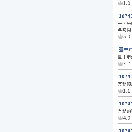
資
1.0
107
一、統
準時間
資
5.0
臺中
臺中市
資
3.7
107
有新的
資
1.1
107
有新的
資
4.0
107