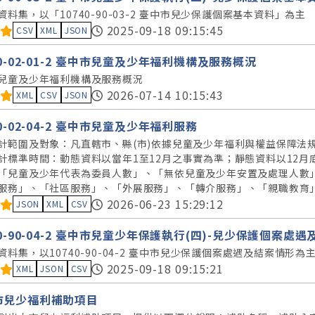
資料集，以「10740-90-03-2 臺中市兒少保護個案基本資料」為主
料集評分：
2025-09-18 09:15:45
CSV
XML
JSON
30-02-01-2 臺中市兒童及少年福利機構及服務概況
兒童及少年福利機構及服務概況
料集評分：
2026-07-14 10:15:43
XML
CSV
JSON
30-02-04-2 臺中市兒童及少年福利服務
計範圍及對象：凡直轄市、縣(市)依據兒童及少年福利與權益保障法
計標準時間：動態資料以當年1至12月之事實為準；靜態資料以12月
「兒童及少年代表為委員人數」、「無依兒童及少年安置及處理人數
服務」、「社區服務」、「外展服務」、「轉介服務」、「親職教育
料集評分：
2026-06-23 15:29:12
JSON
XML
CSV
40-90-04-2 臺中市兒童少年保護執行(四)-兒少保護個案處
資料集，以10740-90-04-2 臺中市兒少保護個案處遇及結案情形為
料集評分：
2025-09-18 09:15:21
XML
JSON
CSV
市兒少福利補助項目