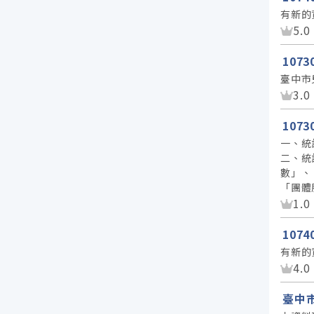
有新的
資
5.0
107
臺中市
資
3.0
107
一、統
二、統
數」、
「團體
資
1.0
107
有新的
資
4.0
臺中