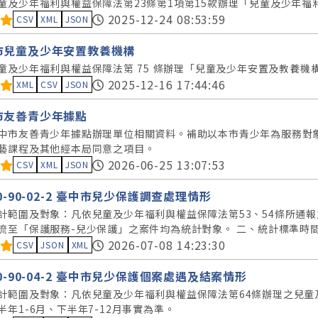
童及少年福利與權益保障法第23條第1項第15款辦理「兒童及少年福
料集評分：
2025-12-24 08:53:59
CSV
XML
JSON
市兒童及少年安置教養機構
童及少年福利與權益保障法第 75 條辦理「兒童及少年安置及教養機
料集評分：
2025-12-16 17:44:46
XML
CSV
JSON
市友善青少年據點
中市友善青少年據點辦理單位相關資料。補助以本市青少年為服務對
藝課程及其他經本局同意之項目。
料集評分：
2026-06-25 13:07:53
CSV
XML
JSON
40-90-02-2 臺中市兒少保護調查處理情形
計範圍及對象：凡依兒童及少年福利與權益保障法第53、54條所通
流至「保護服務-兒少保護」之案件均為統計對象。 二、統計標準時間：
料集評分：
2026-07-08 14:23:30
CSV
JSON
XML
40-90-04-2 臺中市兒少保護個案處遇及結案情形
計範圍及對象：凡依兒童及少年福利與權益保障法第64條辦理之兒童
半年1-6月、下半年7-12月事實為準。