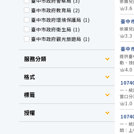
臺中市政府警察局 (3)
依據兒
資
3.6
臺中市政府教育局 (2)
臺中市政府環境保護局 (1)
臺中
臺中市政府衛生局 (1)
依據兒
資
3.3
臺中市政府觀光旅遊局 (1)
臺中
提供臺
服務分類
動、技
資
4.0
格式
107
一、統
標籤
窗口分
資
1.0
授權
107
一、統
間：上