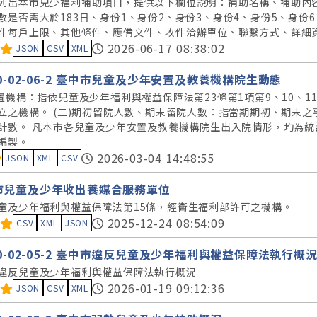
列出本市兒少福利補助項目，提供以下欄位說明：補助名稱、補助內
數是否需大於183日、身份1、身份2、身份3、身份4、身份5、身
件每戶上限、其他條件、應備文件、收件洽辦單位、聯繫方式、詳細
料集評分：
2026-06-17 08:38:02
JSON
CSV
XML
30-02-06-2 臺中市兒童及少年安置及教養機構院生動態
安置機構：指依兒童及少年福利與權益保障法第23條第1項第9、10、1
立之機構。 (二)期初留院人數、期末留院人數：指當期期初、期末之
計數。 凡本市各兒童及少年安置及教養機構院生出入院情形，均為
編製。
料集評分：
2026-03-04 14:48:55
JSON
XML
CSV
市兒童及少年收出養媒合服務單位
童及少年福利與權益保障法第15條，經衛生福利部許可之機構。
料集評分：
2025-12-24 08:54:09
CSV
XML
JSON
30-02-05-2 臺中市違反兒童及少年福利與權益保障法執行概
違反兒童及少年福利與權益保障法執行概況
料集評分：
2026-01-19 09:12:36
JSON
CSV
XML