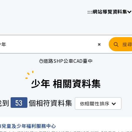
放平臺
請
:::
網站導覽
資料集
搜
清空輸入
✖
道路
SHP
公車
CAD
臺中
少年 相關資料集
53
找到
個相符資料集
依相關性排序
市兒童及少年福利服務中心