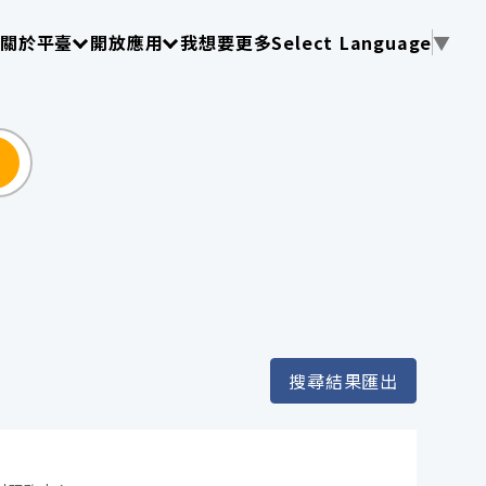
使用 TAB 操作選單
請使用 TAB 操作選單
請使用 TAB 操作選單
關於平臺
開放應用
我想要更多
Select Language
▼
尋
搜尋結果匯出