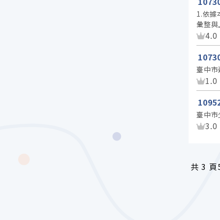
107
1.依
彙整與
資
4.0
107
臺中市
資
1.0
109
臺中市
資
3.0
共
3 頁