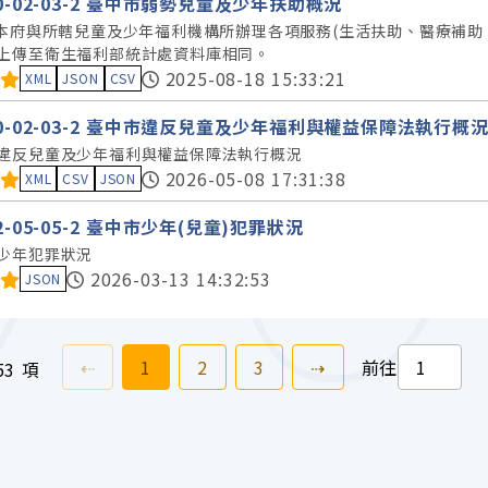
30-02-03-2 臺中市弱勢兒童及少年扶助概況
據本府與所轄兒童及少年福利機構所辦理各項服務(生活扶助、醫療補助
上傳至衛生福利部統計處資料庫相同。
料集評分：
2025-08-18 15:33:21
XML
JSON
CSV
30-02-03-2 臺中市違反兒童及少年福利與權益保障法執行概
違反兒童及少年福利與權益保障法執行概況
料集評分：
2026-05-08 17:31:38
XML
CSV
JSON
52-05-05-2 臺中市少年(兒童)犯罪狀況
少年犯罪狀況
料集評分：
2026-03-13 14:32:53
JSON
上一頁
前往
頁
前往
頁
前往
頁
下一頁
⇠
1
2
3
⇢
前往
53 項