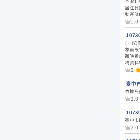
本資料
居住日
動產條
資
1.0
107
(一)
象而設
離院累
構資料
資
0
臺中
依據兒
資
2.0
107
臺中市
資
2.0