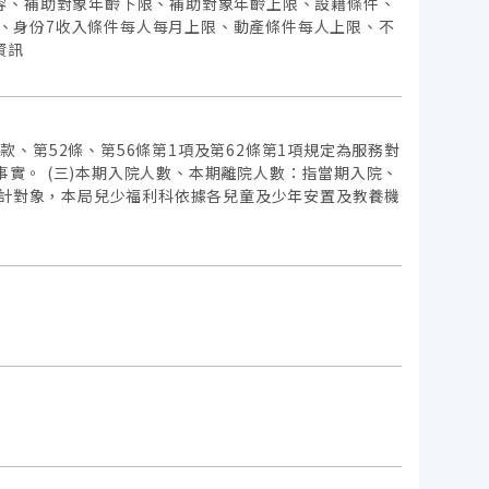
容、補助對象年齡下限、補助對象年齡上限、設籍條件、
份6、身份7收入條件每人每月上限、動產條件每人上限、不
資訊
1款、第52條、第56條第1項及第62條第1項規定為服務對
事實。 (三)本期入院人數、本期離院人數：指當期入院、
統計對象，本局兒少福利科依據各兒童及少年安置及教養機
況