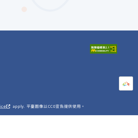
打開
A
ice
apply. 平臺圖像以CC0宣告提供使用。