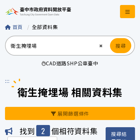
臺中市政府資料開
首頁
全部資料集
搜尋
清空輸入
✖
CAD
道路
SHP
公車
臺中
:::
衛生掩埋場 相關資料集
展開篩選條件
2
找到
個相符資料集
搜尋結
機關