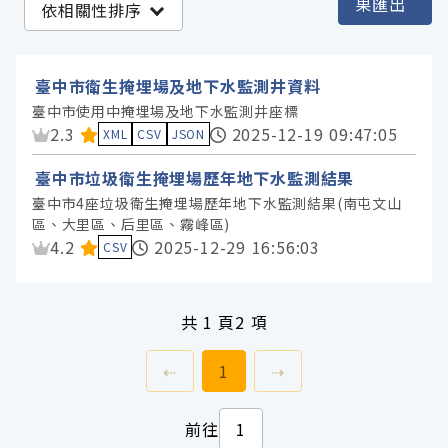
果匯出
依相關性排序
臺中市政府環境保護局 (2)
臺中市衛生掩埋場及地下水監測井資料
服務分類
臺中市使用中掩埋場及地下水監測井座標
資料集評分：
2.3
2025-12-19 09:47:05
XML
CSV
JSON
格式
臺中市垃圾衛生掩埋場歷年地下水監測結果
臺中市4座垃圾衛生掩埋場歷年地下水監測結果(南屯文山
標籤
區、大里區、后里區、霧峰區)
資料集評分：
4.2
2025-12-29 16:56:03
CSV
授權
共
1 頁
2 項
上一頁
前往
頁
下一頁
⇠
1
⇢
前往