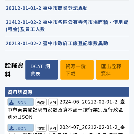
20212-01-01-2 臺中市商業登記異動
21412-01-02-2 臺中市各區公有零售市場面積、使用費
(租金)及員工人數
20213-01-02-2 臺中市政府工廠登記家數異動
詮釋資
DCAT 詞
資源一鍵
匯出詮釋
料
彙表
下載
資料
詮釋資料詳細內容
資料與資源
2024-06_20212-02-01-2_臺
JSON
預覽
API
中市商業登記現有家數及資本額－按行業別及行政區
別分.JSON
2024-07_20212-02-01-2_臺
JSON
預覽
API