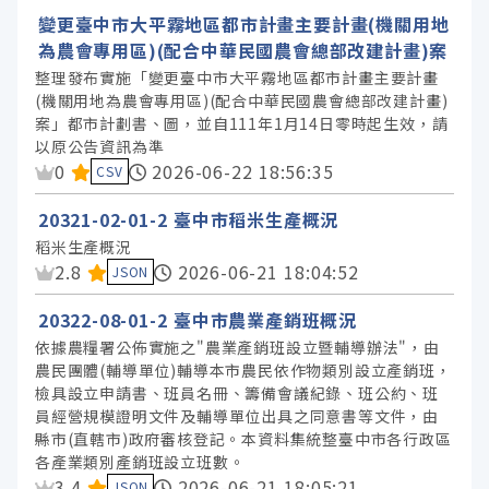
變更臺中市大平霧地區都市計畫主要計畫(機關用地
為農會專用區)(配合中華民國農會總部改建計畫)案
整理發布實施「變更臺中市大平霧地區都市計畫主要計畫
(機關用地為農會專用區)(配合中華民國農會總部改建計畫)
案」都市計劃書、圖，並自111年1月14日零時起生效，請
以原公告資訊為準
資料集評分：
0
2026-06-22 18:56:35
CSV
20321-02-01-2 臺中市稻米生產概況
稻米生產概況
資料集評分：
2.8
2026-06-21 18:04:52
JSON
20322-08-01-2 臺中市農業產銷班概況
依據農糧署公佈實施之"農業產銷班設立暨輔導辦法"，由
農民團體(輔導單位)輔導本市農民依作物類別設立產銷班，
檢具設立申請書、班員名冊、籌備會議紀錄、班公約、班
員經營規模證明文件及輔導單位出具之同意書等文件，由
縣市(直轄市)政府審核登記。本資料集統整臺中市各行政區
各產業類別產銷班設立班數。
資料集評分：
3.4
2026-06-21 18:05:21
JSON