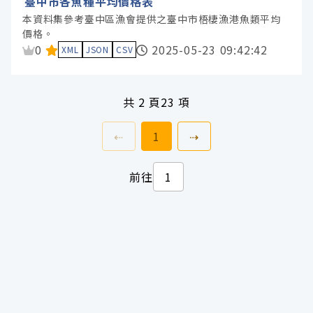
臺中市各魚種平均價格表
本資料集參考臺中區漁會提供之臺中市梧棲漁港魚類平均
價格。
資料集評分：
0
2025-05-23 09:42:42
XML
JSON
CSV
共
2 頁
23 項
上一頁
前往
頁
下一頁
⇠
1
⇢
前往