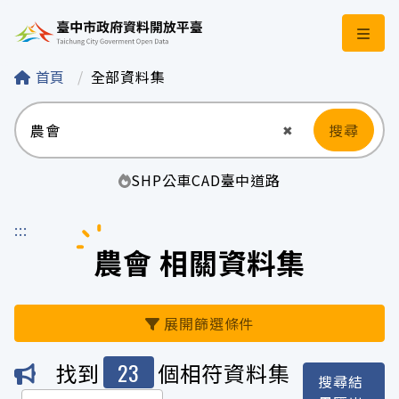
臺中市政府資料開
首頁
全部資料集
搜尋
清空輸入
✖
SHP
公車
CAD
臺中
道路
:::
農會 相關資料集
展開篩選條件
23
找到
個相符資料集
搜尋結
機關